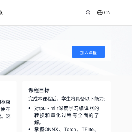
能
CN
加入课程
课程目标
完成本课程后，学生将具备以下能力:
习框架
对tpu - mlir深度学习编译器的
，以便在
转换和量化过程有全面的了
能。这
解。
掌握ONNX、Torch、TFlite、