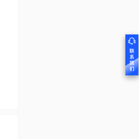
1.1
Deep learning编译器
实际项目丰富，课
题都可以在这里找
为深度学习微服务
上开发的模型可以
程提供了许多实际
到。
器提供全栈解决方
顺利自由地移植到
1.2
MLIR基础
代码使用和功能演
案
2. 系统的教学
TPU上，以获得最
示的示例。通过简
一步一步、详细而
它包括设置环境、
佳的性能和性价
1.3
MLIR基本结构
单地修改和组合代
清晰地分解开发过
开发应用程序、转
比。
码，可以实现不同
程
换模型和部署产
环境是如何构建的?
1.4
MLIR之op定义
的功能。
支持所有主流框
品，以及拥有镜像
如何编译模型?
架，易于使用的产
的实际环境等所有
应用程序是如何开
3. 完整的材料
1.5
TPU_MLIR介绍（一）
品
内容。
发的?
本课程包括视频教
场景如何部署?
程、文档指南、代
1.6
TPU_MLIR介绍（二）
码脚本和其他综合
丰富的视频素材
材料。
详细的应用指导
1.7
TPU_MLIR介绍（三）
清晰的代码脚本
4. 免费的云开发资
代码下载链
源
1.8
量化概述
接:https://github.com/sophon-
在线免费申请使用
ai-algo/examples
SE5-16微服务器云
1.9
量化推导
测试空间
SE5-16微服务器云
测试空间可用于在
1.10
量化校准
线开发和测试，支
持用户数据保留和
1.11
量化感知训练（一）
导出