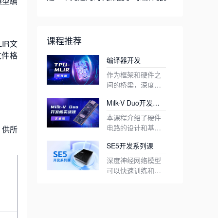
模型编
课程推荐
IR文
文件格
编译器开发
作为框架和硬件之
间的桥梁，深度学
习编译器可以实现
目前，TPU-MLIR
Milk-V Duo开发板
一次性代码开发和
项目已应用于算能
实践课程
重用各种计算能力
开发的最新一代深
与其他编译工具相
本课程介绍了硬件
处理器的目标。最
度学习处理器
比，TPU-MLIR有
电路的设计和基本
，供所
近，算能也开源了
BM1684X。结合处
几个优点
1. 简单方便
环境的搭建，并提
Milk-V Duo是基于
SE5开发系列课
自己开发的TPU编
理器本身的高性能
通过阅读开发手册
供了一些简单的开
CV1800B的超小型
译工具——TPU-
ARM内核以及相应
和项目中包含的示
发示例和一些基本
嵌入式开发平台。
可扩展性:Milk-V
深度神经网络模型
MLIR (Multi-Level
的SDK，可以实现
例，用户可以了解
2. 通用性
的深度学习示例。
它体积小，功能全
Duo核心板具有多
可以快速训练和测
Intermediate
深度学习算法的快
模型转换的过程和
目前，TPU- mlir已
面，配备双核，可
种接口，如GPIO,
试，然后由行业部
SOPHON深度学习
Representation)。
速部署。本课程将
原理，并快速入
经支持TFLite和
以分别运行linux和
I2C, UART, SDIO1,
署，在现实世界中
微服务器SE5是采
TPU-MLIR是一个
介绍MLIR的基本语
门。此外，TPU-
onnx两种格式，这
3、精度与效率并存
rtos系统，并具有
SPI, ADC, PWM
有效地执行任务。
用SOPHON自主研
面向深度学习处理
法，以及编译器中
MLIR是基于当前主
两种格式的模型可
在模型转换过程
各种可连接的外
等。
在小型、低功耗的
发的第三代TPU处
器的开源TPU编译
各种优化操作的实
流编译工具库MLIR
以直接转换为TPU
中，有时会失去精