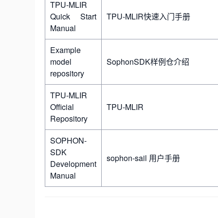
TPU-MLIR
Quick Start
TPU-MLIR快速入门手册
Manual
Example
model
SophonSDK样例仓介绍
repository
TPU-MLIR
Official
TPU-MLIR
Repository
SOPHON-
SDK
sophon-sail 用户手册
Development
Manual