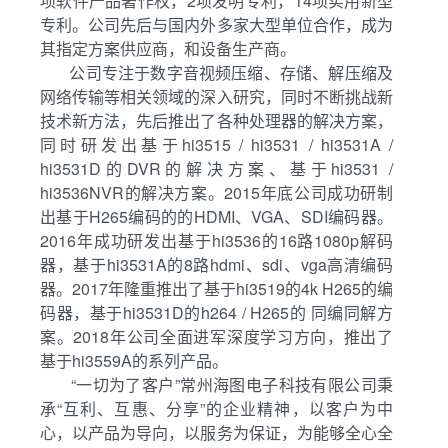
项软件产品著作权，2项发明专利，14项实用新型
专利。公司先后与国内外多家大型单位合作，成为
其指定方案供应商，和设备生产商。
公司专注于数字音视频压缩、存储、解压缩及
网络传输等相关领域的深入研究，同时不断挑战新
技术新方法，先后推出了各种处理器的解决方案，
同时研发出基于hi3515 / hi3531 / hi3531A /
hi3531D的DVR的解决方案、基于hi3531 /
hi3536NVR的解决方案。2015年底公司成功研制
出基于H265编码的的HDMI、VGA、SDI编码器。
2016年成功研发出基于hi3536的16路1080p解码
器，基于hi3531A的8路hdmi、sdi、vga高清编码
器。2017年隆重推出了基于hi3519的4k H265的编
码器，基于hi3531D的h264 / H265的 同编同解方
案。2018年公司全面进军深度学习方向，推出了
基于hi3559A的系列产品。
“一切为了客户”常州海图电子科技有限公司秉
承“互利、互惠、分享”的企业精神，以客户为中
心，以产品为导向，以服务为保证，为能够全心全