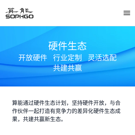
Tog
Navi
硬件生态
开放硬件
行业定制
灵活选配
共建共赢
算能通过硬件生态计划，坚持硬件开放，与合
作伙伴一起打造有竞争力的差异化硬件生态成
果，共建共赢新生态。