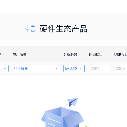
硬件生态产品
型
应用场景
分析路数
网络接口
USB接
套件
行业智能
8～32路