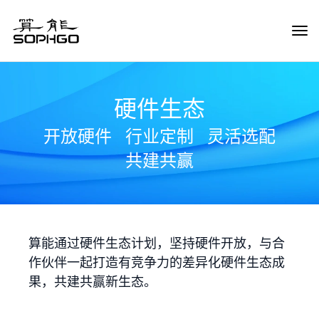
Tog
Navi
硬件生态
开放硬件
行业定制
灵活选配
共建共赢
算能通过硬件生态计划，坚持硬件开放，与合
作伙伴一起打造有竞争力的差异化硬件生态成
果，共建共赢新生态。