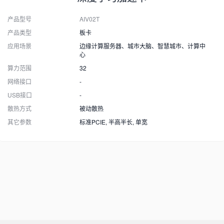
产品型号
AIV02T
产品类型
板卡
应用场景
边缘计算服务器、城市大脑、智慧城市、计算中
心
算力范围
32
网络接口
-
USB接口
-
散热方式
被动散热
其它参数
标准PCIE, 半高半长, 单宽