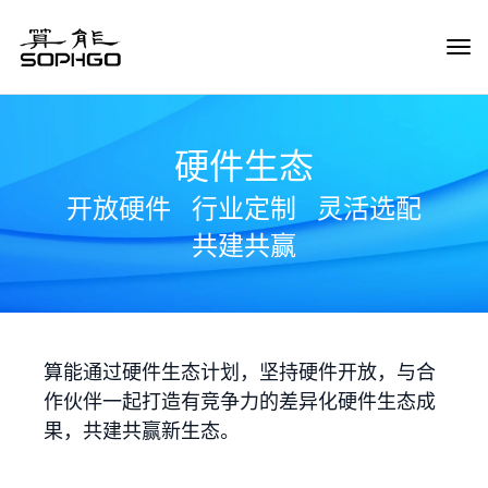
Tog
Navi
硬件生态
开放硬件
行业定制
灵活选配
共建共赢
算能通过硬件生态计划，坚持硬件开放，与合
作伙伴一起打造有竞争力的差异化硬件生态成
果，共建共赢新生态。