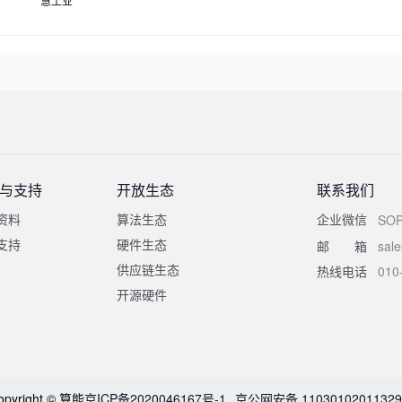
慧工业
与支持
开放生态
联系我们
资料
算法生态
企业微信
SO
支持
硬件生态
邮箱
sal
供应链生态
热线电话
010
开源硬件
opyright © 算能
京ICP备2020046167号-1
京公网安备 1103010201132