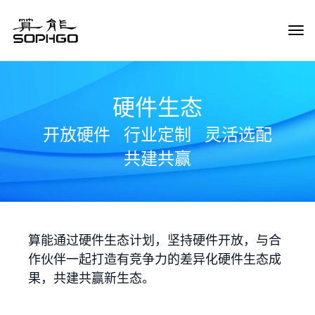
Tog
Navi
硬件生态
开放硬件
行业定制
灵活选配
共建共赢
算能通过硬件生态计划，坚持硬件开放，与合
作伙伴一起打造有竞争力的差异化硬件生态成
果，共建共赢新生态。