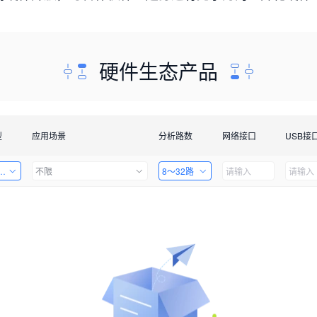
硬件生态产品
型
应用场景
分析路数
网络接口
USB接
套件
不限
8～32路