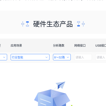
硬件生态产品
型
应用场景
分析路数
网络接口
USB接
行业智能
8～32路