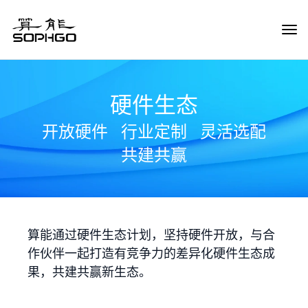
Tog
Navi
硬件生态
开放硬件
行业定制
灵活选配
共建共赢
算能通过硬件生态计划，坚持硬件开放，与合
作伙伴一起打造有竞争力的差异化硬件生态成
果，共建共赢新生态。