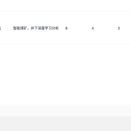
机
智能煤矿，井下深度学习分析
8
4
3