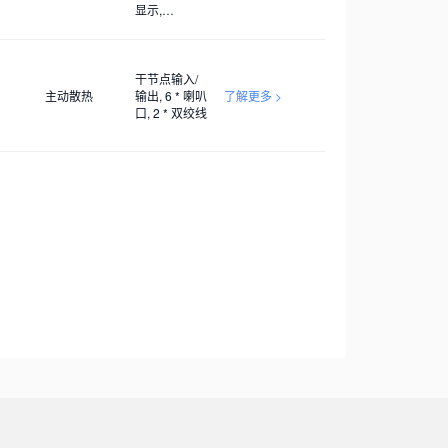
显示,
AC100V~240V
干节点输入/
主动散热
输出, 6 * 喇叭
了解更多 >
口, 2 * 双绞线