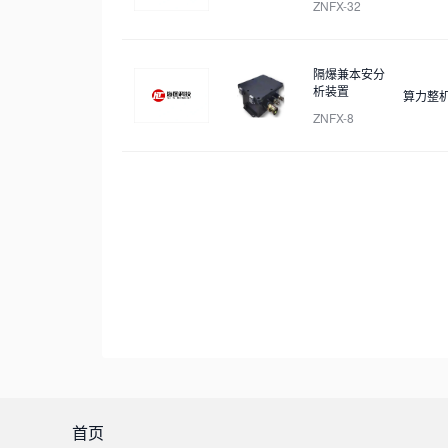
ZNFX-32
隔爆兼本安分
析装置
算力整
ZNFX-8
首页